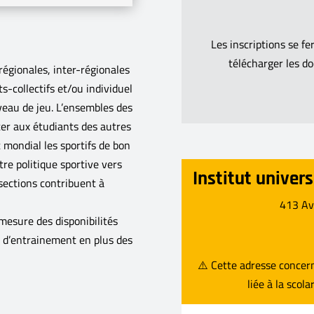
Les inscriptions se f
télécharger les d
égionales, inter-régionales
s-collectifs et/ou individuel
iveau de jeu. L’ensembles des
er aux étudiants des autres
mondial les sportifs de bon
re politique sportive vers
Institut univers
sections contribuent à
413 Av
mesure des disponibilités
x d’entrainement en plus des
⚠️ Cette adresse concer
liée à la scol