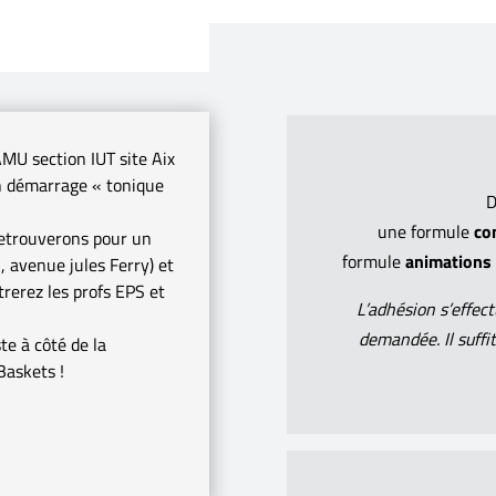
 AMU section IUT site Aix
n démarrage « tonique
D
une formule
co
retrouverons pour un
formule
animations
, avenue jules Ferry) et
trerez les profs EPS et
L’adhésion s’effec
demandée. Il suffit
te à côté de la
Baskets !